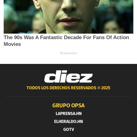
TODOS LOS DERECHOS RESERVADOS ®
2025
GRUPO OPSA
LAPRENSA.HN
ELHERALDO.HN
GOTV