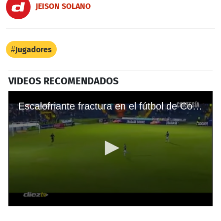
JEISON SOLANO
Jugadores
VIDEOS RECOMENDADOS
Escalofriante fractura en el fútbol de Costa Rica
0
seconds