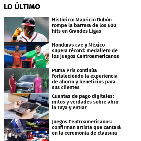
of
LO ÚLTIMO
1
minute,
56
Histórico: Mauricio Dubón
seconds
rompe la barrera de los 600
hits en Grandes Ligas
Honduras cae y México
supera récord: medallero de
los Juegos Centroamericanos
Puma Pris continúa
fortaleciendo la experiencia
de ahorro y beneficios para
sus clientes
Cuentas de pago digitales:
mitos y verdades sobre abrir
la tuya y entrar
Juegos Centroamericanos:
confirman artista que cantará
en la ceremonia de clausura