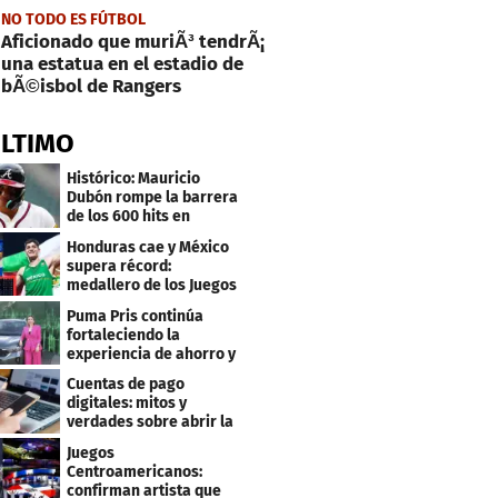
NO TODO ES FÚTBOL
Aficionado que muriÃ³ tendrÃ¡
una estatua en el estadio de
bÃ©isbol de Rangers
ÚLTIMO
Histórico: Mauricio
Dubón rompe la barrera
de los 600 hits en
Grandes Ligas
Honduras cae y México
supera récord:
medallero de los Juegos
Centroamericanos
Puma Pris continúa
fortaleciendo la
experiencia de ahorro y
beneficios para sus
Cuentas de pago
clientes
digitales: mitos y
verdades sobre abrir la
tuya y entrar
Juegos
Centroamericanos:
confirman artista que