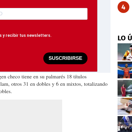
4
 y recibir tus newsletters.
LO 
SUSCRIBIRSE
gen checo tiene en su palmarés 18 títulos
lam, otros 31 en dobles y 6 en mixtos, totalizando
obles.