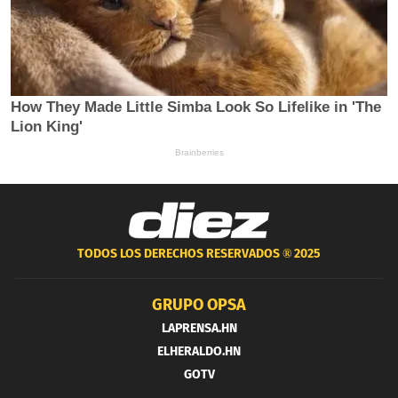
TODOS LOS DERECHOS RESERVADOS ®
2025
GRUPO OPSA
LAPRENSA.HN
ELHERALDO.HN
GOTV