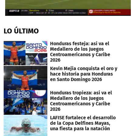
0
seconds
of
LO ÚLTIMO
3
minutes,
59
Honduras festeja: así va el
seconds
Medallero de los Juegos
Centroamericanos y Caribe
2026
Kevin Mejía conquista el oro y
hace historia para Honduras
en Santo Domingo 2026
Honduras tropieza: así va el
Medallero de los Juegos
Centroamericanos y Caribe
2026
LAFISE fortalece el desarrollo
de la Copa Delfines Mayas,
una fiesta para la natación