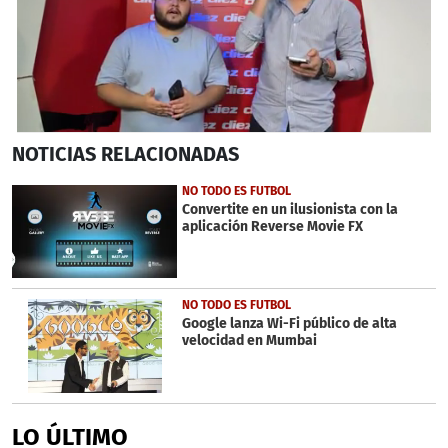
1
NOTICIAS
RELACIONADAS
second
of
13
NO TODO ES FUTBOL
minutes,
Convertite en un ilusionista con la
14
aplicación Reverse Movie FX
seconds
NO TODO ES FUTBOL
Google lanza Wi-Fi público de alta
velocidad en Mumbai
LO ÚLTIMO