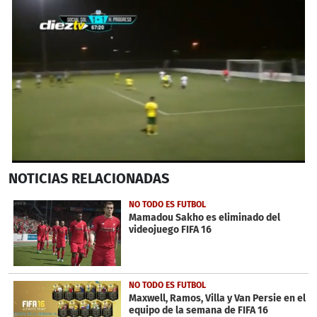
0
NOTICIAS
RELACIONADAS
seconds
of
1
NO TODO ES FUTBOL
minute,
Mamadou Sakho es eliminado del
51
videojuego FIFA 16
seconds
NO TODO ES FUTBOL
Maxwell, Ramos, Villa y Van Persie en el
equipo de la semana de FIFA 16