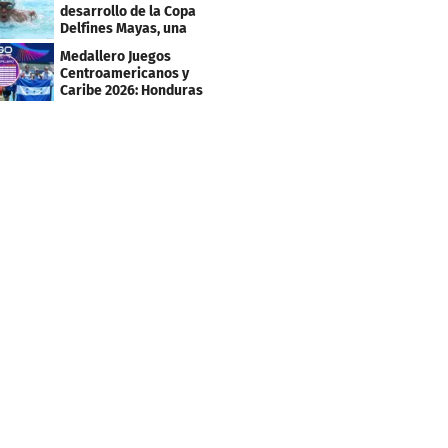
Caribe 2026
desarrollo de la Copa
Delfines Mayas, una
fiesta para la natación
Medallero Juegos
Centroamericanos y
Caribe 2026: Honduras
escala puestos