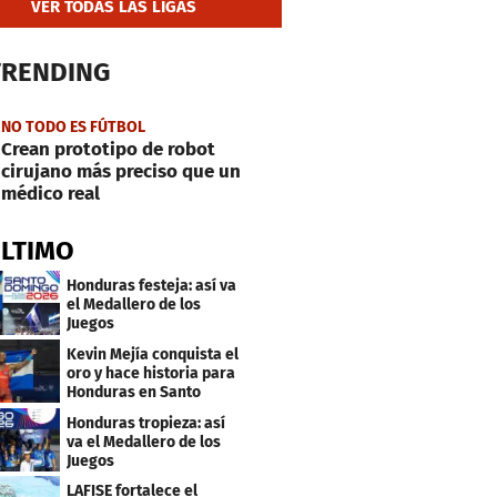
VER TODAS LAS LIGAS
TRENDING
NO TODO ES FÚTBOL
Crean prototipo de robot
cirujano más preciso que un
médico real
ÚLTIMO
Honduras festeja: así va
el Medallero de los
Juegos
Centroamericanos y
Kevin Mejía conquista el
Caribe 2026
oro y hace historia para
Honduras en Santo
Domingo 2026
Honduras tropieza: así
va el Medallero de los
Juegos
Centroamericanos y
LAFISE fortalece el