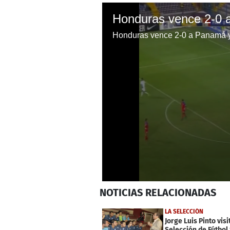
Honduras vence 2-0 a Panamá y 
0
NOTICIAS
RELACIONADAS
seconds
of
1
LA SELECCIÓN
minute,
Jorge Luis Pinto visi
14
Selección de Fútbol