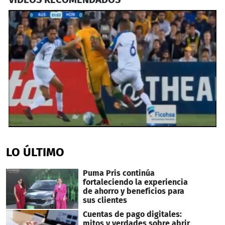
0
seconds
of
LO ÚLTIMO
2
minutes,
26
Puma Pris continúa
seconds
fortaleciendo la experiencia
de ahorro y beneficios para
sus clientes
Cuentas de pago digitales:
mitos y verdades sobre abrir