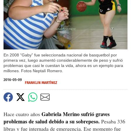
X
X
X
X
En 2008 “Gaby” fue seleccionada nacional de basquetbol por
primera vez, luego aumentó considerablemente de peso y sufrió
problemas que casi le cuestan la vida, ahora es un ejemplo para
millones. Fotos Neptalí Romero.
2016-05-09
FRANKLIN MARTÍNEZ
Gabriela Merino sufrió graves
Hace cuatro años
problemas de salud debido a su sobrepeso.
Pesaba 336
libras y fue internada de emergencia. Ese momento fue