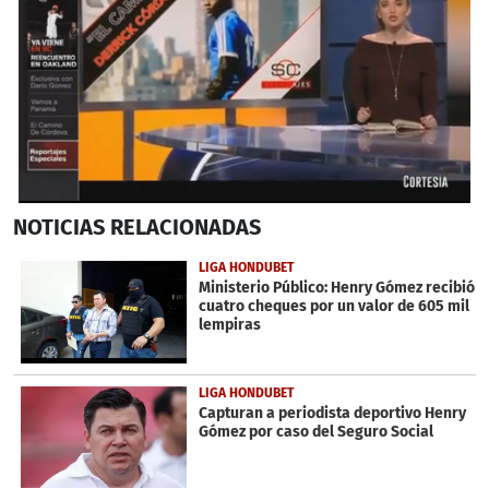
0
NOTICIAS
RELACIONADAS
seconds
of
6
LIGA HONDUBET
minutes,
Ministerio Público: Henry Gómez recibió
5
cuatro cheques por un valor de 605 mil
seconds
lempiras
LIGA HONDUBET
Capturan a periodista deportivo Henry
Gómez por caso del Seguro Social