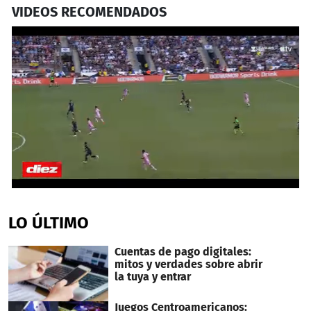
VIDEOS RECOMENDADOS
0
seconds
of
LO ÚLTIMO
36
seconds
Cuentas de pago digitales:
mitos y verdades sobre abrir
la tuya y entrar
Juegos Centroamericanos: