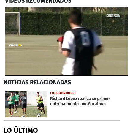
VIDEOS RECOMENDADOS
0
NOTICIAS
RELACIONADAS
seconds
of
2
LIGA HONDUBET
minutes,
Richard López realiza su primer
20
entrenamiento con Marathón
seconds
LO ÚLTIMO