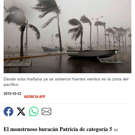
X
X
X
X
Desde esta mañana ya se sintieron fuertes vientos en la zona del
pacífico.
2015-10-23
AGENCIA AFP
El monstruoso huracán Patricia de categoría 5
se