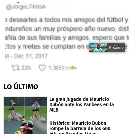
Próximo
0
seconds
of
LO ÚLTIMO
15
seconds
La gran jugada de Mauricio
Dubón ante los Yankees en la
MLB
Histórico: Mauricio Dubón
rompe la barrera de los 600
hits en Grandes Ligas