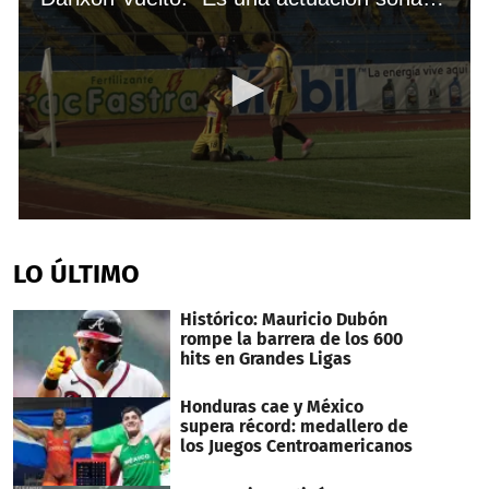
0
seconds
of
LO ÚLTIMO
2
minutes,
38
Histórico: Mauricio Dubón
seconds
rompe la barrera de los 600
hits en Grandes Ligas
Honduras cae y México
supera récord: medallero de
los Juegos Centroamericanos