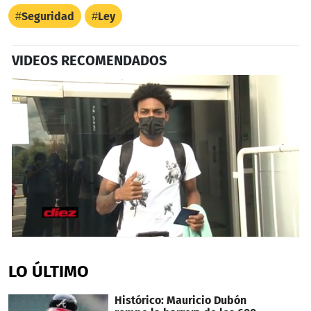
Seguridad
Ley
VIDEOS RECOMENDADOS
0
seconds
of
LO ÚLTIMO
54
seconds
Histórico: Mauricio Dubón