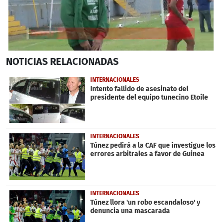
0
NOTICIAS
RELACIONADAS
seconds
of
51
INTERNACIONALES
seconds
Intento fallido de asesinato del
presidente del equipo tunecino Etoile
INTERNACIONALES
Túnez pedirá a la CAF que investigue los
errores arbitrales a favor de Guinea
INTERNACIONALES
Túnez llora 'un robo escandaloso' y
denuncia una mascarada