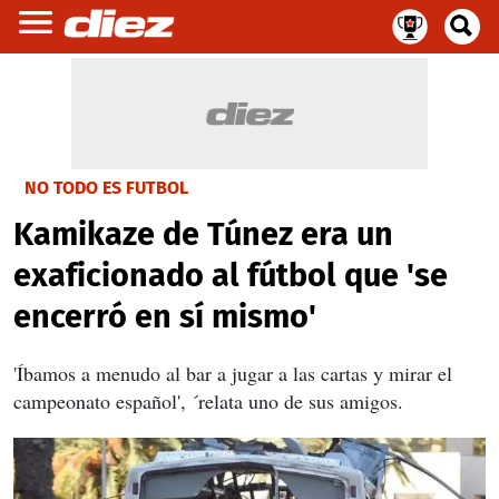
NO TODO ES FUTBOL
Kamikaze de Túnez era un
exaficionado al fútbol que 'se
encerró en sí mismo'
'Íbamos a menudo al bar a jugar a las cartas y mirar el
campeonato español', ´relata uno de sus amigos.