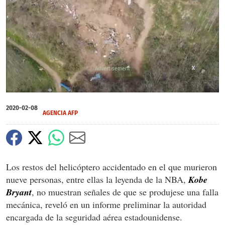
X
X
X
X
0
of
2020-02-08
2
AGENCIA AFP
minutes,
3
seconds
Los restos del helicóptero accidentado en el que murieron
nueve personas, entre ellas la leyenda de la NBA,
Kobe
Bryant
, no muestran señales de que se produjese una falla
mecánica, reveló en un informe preliminar la autoridad
encargada de la seguridad aérea estadounidense.