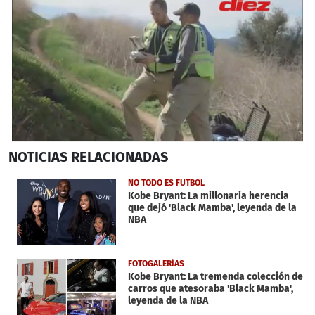
0
NOTICIAS
RELACIONADAS
seconds
of
2
NO TODO ES FUTBOL
minutes,
Kobe Bryant: La millonaria herencia
3
que dejó 'Black Mamba', leyenda de la
seconds
NBA
FOTOGALERÍAS
Kobe Bryant: La tremenda colección de
carros que atesoraba 'Black Mamba',
leyenda de la NBA