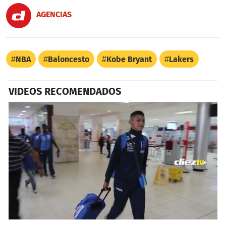
AGENCIAS
NBA
Baloncesto
Kobe Bryant
Lakers
VIDEOS RECOMENDADOS
0