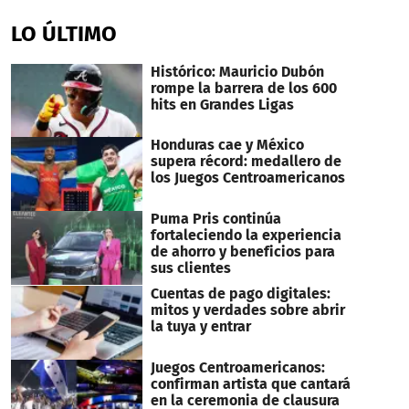
seconds
of
LO ÚLTIMO
36
seconds
Histórico: Mauricio Dubón
rompe la barrera de los 600
hits en Grandes Ligas
Honduras cae y México
supera récord: medallero de
los Juegos Centroamericanos
Puma Pris continúa
fortaleciendo la experiencia
de ahorro y beneficios para
sus clientes
Cuentas de pago digitales:
mitos y verdades sobre abrir
la tuya y entrar
Juegos Centroamericanos:
confirman artista que cantará
en la ceremonia de clausura