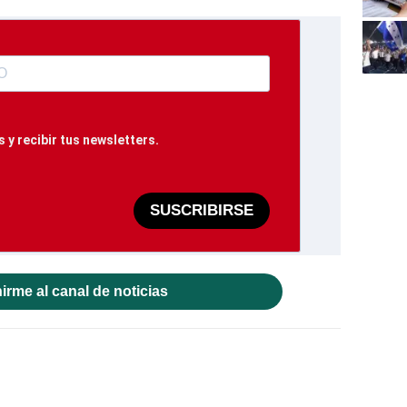
 y recibir tus newsletters.
SUSCRIBIRSE
irme al canal de noticias