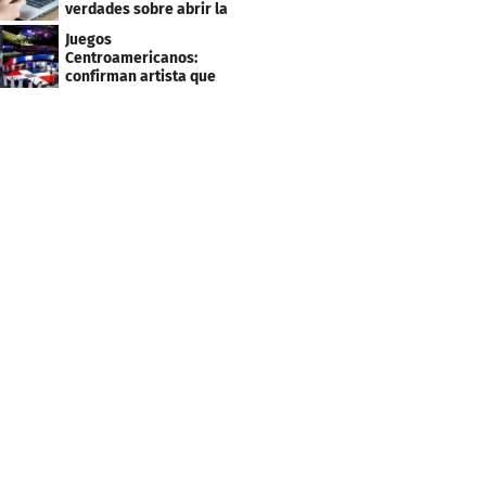
verdades sobre abrir la
tuya y entrar
Juegos
Centroamericanos:
confirman artista que
cantará en la ceremonia
de clausura