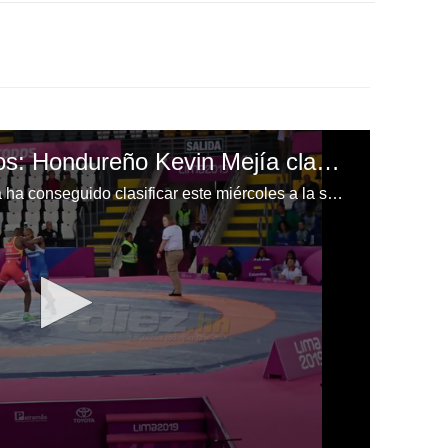
Juegos Panamericanos: Hondureño Kevin Mejía clasifica a la semifinal de lucha grecorromana
El atleta hondureño, Kevin Mejía ha conseguido clasificar este miércoles a la semifinal de los Juegos Panamericanos 2019 en la disciplina de lucha grecorromana.