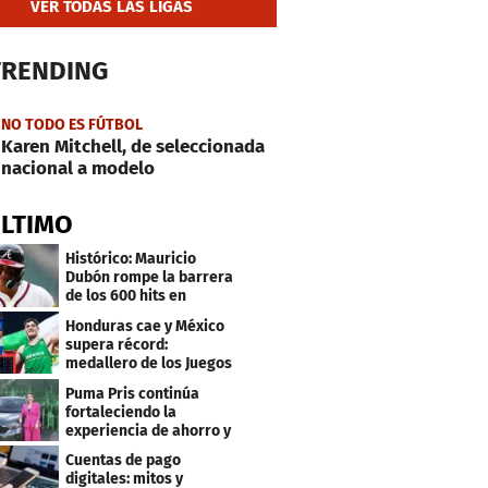
VER TODAS LAS LIGAS
TRENDING
NO TODO ES FÚTBOL
Karen Mitchell, de seleccionada
nacional a modelo
ÚLTIMO
Histórico: Mauricio
Dubón rompe la barrera
de los 600 hits en
Grandes Ligas
Honduras cae y México
supera récord:
medallero de los Juegos
Centroamericanos
Puma Pris continúa
fortaleciendo la
experiencia de ahorro y
beneficios para sus
Cuentas de pago
clientes
digitales: mitos y