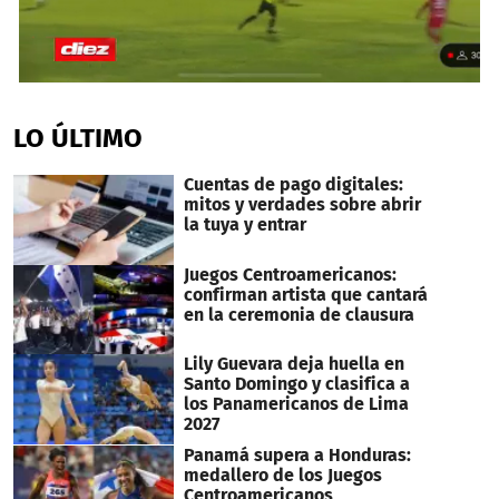
0
seconds
of
LO ÚLTIMO
27
seconds
Cuentas de pago digitales:
mitos y verdades sobre abrir
la tuya y entrar
Juegos Centroamericanos:
confirman artista que cantará
en la ceremonia de clausura
Lily Guevara deja huella en
Santo Domingo y clasifica a
los Panamericanos de Lima
2027
Panamá supera a Honduras:
medallero de los Juegos
Centroamericanos