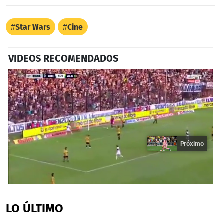
Star Wars
Cine
VIDEOS RECOMENDADOS
Próximo
0
seconds
of
LO ÚLTIMO
20
seconds