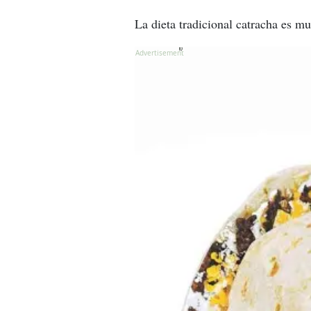
La dieta tradicional catracha es 
X
X
X
X
X
X