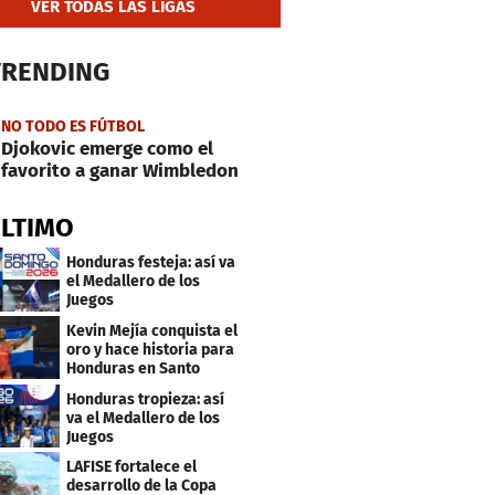
VER TODAS LAS LIGAS
TRENDING
NO TODO ES FÚTBOL
Djokovic emerge como el
favorito a ganar Wimbledon
ÚLTIMO
Honduras festeja: así va
el Medallero de los
Juegos
Centroamericanos y
Kevin Mejía conquista el
Caribe 2026
oro y hace historia para
Honduras en Santo
Domingo 2026
Honduras tropieza: así
va el Medallero de los
Juegos
Centroamericanos y
LAFISE fortalece el
Caribe 2026
desarrollo de la Copa