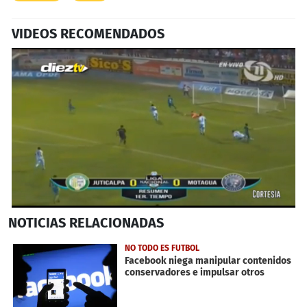
VIDEOS RECOMENDADOS
0
NOTICIAS
RELACIONADAS
seconds
of
1
NO TODO ES FUTBOL
minute,
Facebook niega manipular contenidos
48
conservadores e impulsar otros
seconds