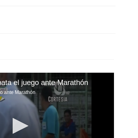
pata el juego ante Marathón
go ante Marathón