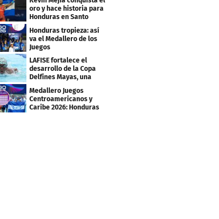
Kevin Mejía conquista el
Caribe 2026
oro y hace historia para
Honduras en Santo
Domingo 2026
Honduras tropieza: así
va el Medallero de los
Juegos
Centroamericanos y
LAFISE fortalece el
Caribe 2026
desarrollo de la Copa
Delfines Mayas, una
fiesta para la natación
Medallero Juegos
Centroamericanos y
Caribe 2026: Honduras
escala puestos