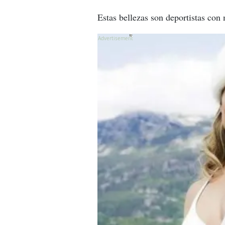
Estas bellezas son deportistas co
X
X
X
X
X
X
X
X