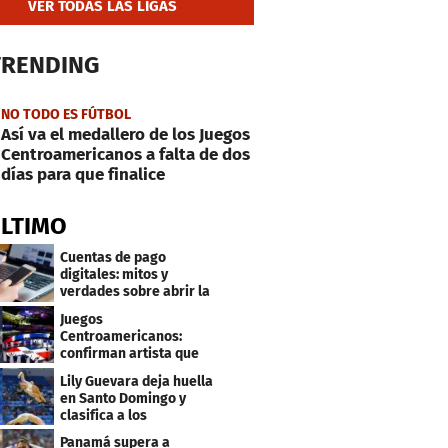
VER TODAS LAS LIGAS
TRENDING
NO TODO ES FÚTBOL
Así va el medallero de los Juegos
Centroamericanos a falta de dos
días para que finalice
ÚLTIMO
Cuentas de pago
digitales: mitos y
verdades sobre abrir la
tuya y entrar
Juegos
Centroamericanos:
confirman artista que
cantará en la ceremonia
Lily Guevara deja huella
de clausura
en Santo Domingo y
clasifica a los
Panamericanos de Lima
Panamá supera a