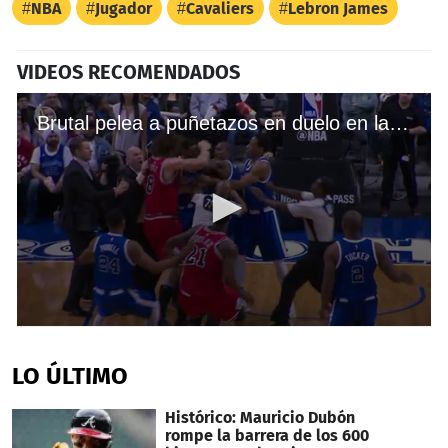
NBA
Jugador
Cavaliers
Lebron James
VIDEOS RECOMENDADOS
Brutal pelea a puñetazos en duelo en la NBA, la más violenta del año
0
seconds
of
LO ÚLTIMO
1
minute,
46
Histórico: Mauricio Dubón
seconds
rompe la barrera de los 600