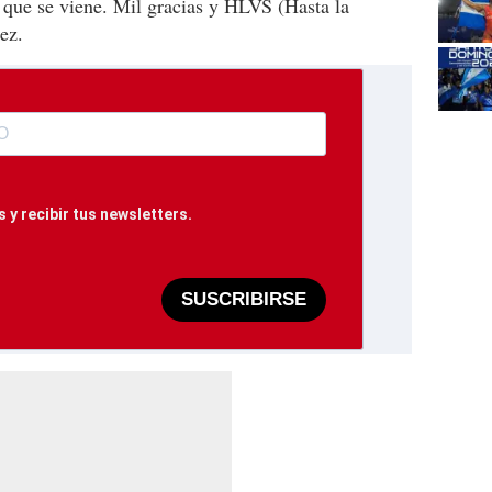
 que se viene. Mil gracias y HLVS (Hasta la
ez.
 y recibir tus newsletters.
SUSCRIBIRSE