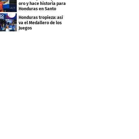
Caribe 2026
oro y hace historia para
Honduras en Santo
Domingo 2026
Honduras tropieza: así
va el Medallero de los
Juegos
Centroamericanos y
Caribe 2026