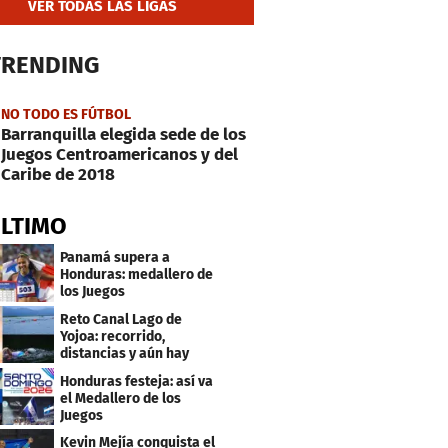
VER TODAS LAS LIGAS
TRENDING
NO TODO ES FÚTBOL
Barranquilla elegida sede de los
Juegos Centroamericanos y del
Caribe de 2018
ÚLTIMO
Panamá supera a
Honduras: medallero de
los Juegos
Centroamericanos
Reto Canal Lago de
Yojoa: recorrido,
distancias y aún hay
inscripciones
Honduras festeja: así va
el Medallero de los
Juegos
Centroamericanos y
Kevin Mejía conquista el