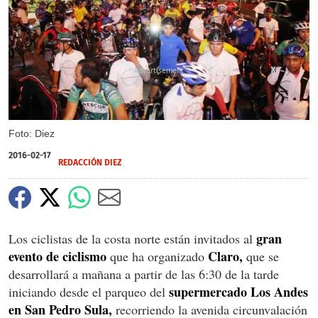
X
X
Foto: Diez
2016-02-17
REDACCIÓN DIEZ
gran
Los ciclistas de la costa norte están invitados al
evento de ciclismo
Claro,
que ha organizado
que se
desarrollará a mañana a partir de las 6:30 de la tarde
supermercado Los Andes
iniciando desde el parqueo del
en San Pedro Sula,
recorriendo la avenida circunvalación