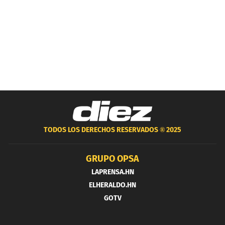
TODOS LOS DERECHOS RESERVADOS ®
2025
GRUPO OPSA
LAPRENSA.HN
ELHERALDO.HN
GOTV