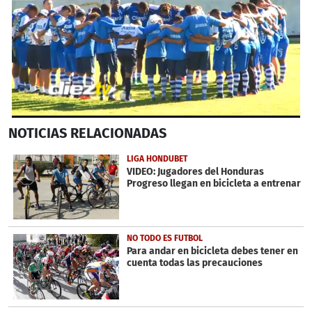
0
NOTICIAS
RELACIONADAS
seconds
of
2
LIGA HONDUBET
minutes,
VIDEO: Jugadores del Honduras
9
Progreso llegan en bicicleta a entrenar
seconds
NO TODO ES FUTBOL
Para andar en bicicleta debes tener en
cuenta todas las precauciones