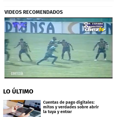
VIDEOS RECOMENDADOS
0
seconds
of
LO ÚLTIMO
1
minute,
3
Cuentas de pago digitales:
seconds
mitos y verdades sobre abrir
la tuya y entrar