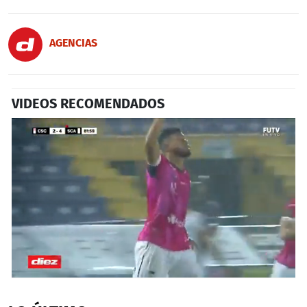
AGENCIAS
VIDEOS RECOMENDADOS
0
seconds
of