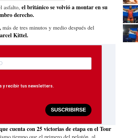
el británico se volvió a montar en su
l asfalto,
hombro derecho.
,
más de tres minutos y medio después del
rcel Kittel.
 y recibir tus newsletters.
SUSCRIBIRSE
ue cuenta con 25 victorias de etapa en el Tour
ismo tiempo que el primero del pelotón, al