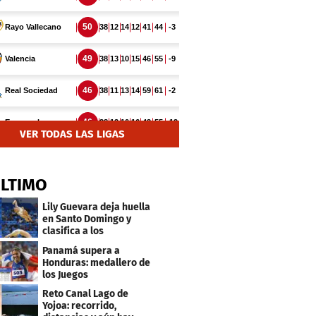
VER TODAS LAS LIGAS
ÚLTIMO
Lily Guevara deja huella
en Santo Domingo y
clasifica a los
Panamericanos de Lima
Panamá supera a
2027
Honduras: medallero de
los Juegos
Centroamericanos
Reto Canal Lago de
Yojoa: recorrido,