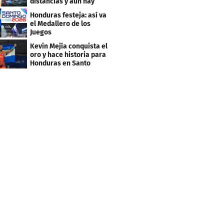
distancias y aún hay
inscripciones
Honduras festeja: así va
el Medallero de los
Juegos
Centroamericanos y
Kevin Mejía conquista el
Caribe 2026
oro y hace historia para
Honduras en Santo
Domingo 2026