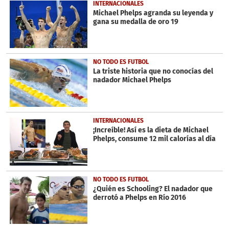
3
INTERNACIONALES
minutes,
Michael Phelps agranda su leyenda y
27
gana su medalla de oro 19
seconds
NO TODO ES FUTBOL
La triste historia que no conocías del
nadador Michael Phelps
INTERNACIONALES
¡Increíble! Así es la dieta de Michael
Phelps, consume 12 mil calorías al día
NO TODO ES FUTBOL
¿Quién es Schooling? El nadador que
derrotó a Phelps en Río 2016