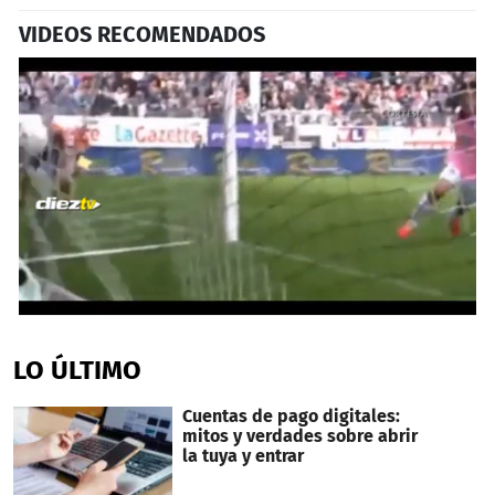
VIDEOS RECOMENDADOS
0
seconds
of
LO ÚLTIMO
1
minute,
9
Cuentas de pago digitales:
seconds
mitos y verdades sobre abrir
la tuya y entrar