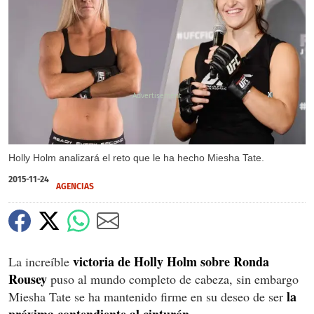
X
X
X
Holly Holm analizará el reto que le ha hecho Miesha Tate.
2015-11-24
AGENCIAS
victoria de Holly Holm sobre Ronda
La increíble
Rousey
puso al mundo completo de cabeza, sin embargo
la
Miesha Tate se ha mantenido firme en su deseo de ser
próxima contendiente al cinturón.