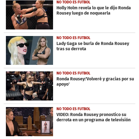
50
NO TODO ES FUTBOL
seconds
Holly Holm revela lo que le dijo Ronda
Rousey luego de noquearla
NO TODO ES FUTBOL
Lady Gaga se burla de Ronda Rousey
tras su derrota
NO TODO ES FUTBOL
Ronda Rousey:'Volveré y gracias por su
apoyo'
NO TODO ES FUTBOL
VIDEO: Ronda Rousey pronostico su
derrota en un programa de televisión