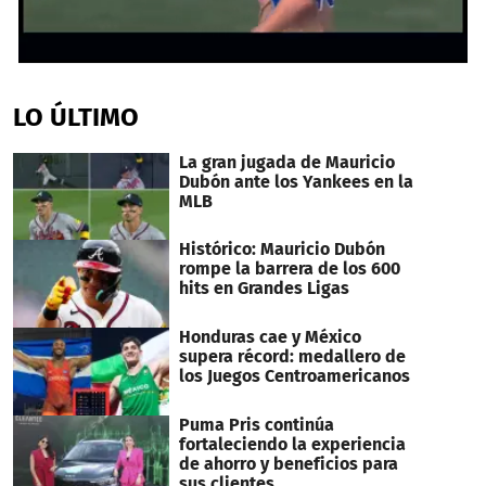
0
seconds
of
LO ÚLTIMO
1
minute,
10
La gran jugada de Mauricio
seconds
Dubón ante los Yankees en la
MLB
Histórico: Mauricio Dubón
rompe la barrera de los 600
hits en Grandes Ligas
Honduras cae y México
supera récord: medallero de
los Juegos Centroamericanos
Puma Pris continúa
fortaleciendo la experiencia
de ahorro y beneficios para
sus clientes