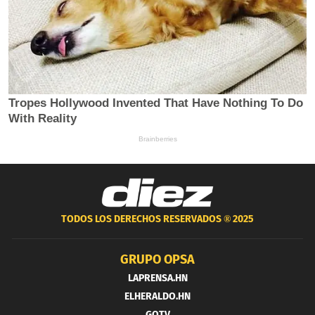
TODOS LOS DERECHOS RESERVADOS ®
2025
GRUPO OPSA
LAPRENSA.HN
ELHERALDO.HN
GOTV