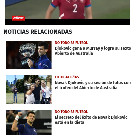
0
NOTICIAS
RELACIONADAS
seconds
of
1
NO TODO ES FUTBOL
minute,
Djokovic gana a Murray y logra su sexto
10
Abierto de Australia
seconds
FOTOGALERÍAS
Novak Djokovic y su sesión de fotos con
el trofeo del Abierto de Australia
NO TODO ES FUTBOL
El secreto del éxito de Novak Djokovic
está en la dieta