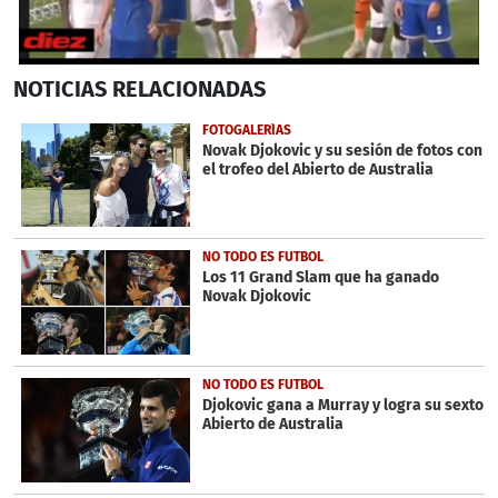
0
NOTICIAS
RELACIONADAS
seconds
of
33
FOTOGALERÍAS
seconds
Novak Djokovic y su sesión de fotos con
el trofeo del Abierto de Australia
NO TODO ES FUTBOL
Los 11 Grand Slam que ha ganado
Novak Djokovic
NO TODO ES FUTBOL
Djokovic gana a Murray y logra su sexto
Abierto de Australia