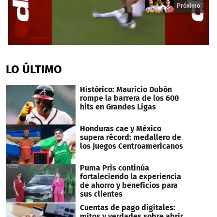
Próximo
0
seconds
of
LO ÚLTIMO
13
seconds
Histórico: Mauricio Dubón
rompe la barrera de los 600
hits en Grandes Ligas
Honduras cae y México
supera récord: medallero de
los Juegos Centroamericanos
Puma Pris continúa
fortaleciendo la experiencia
de ahorro y beneficios para
sus clientes
Cuentas de pago digitales:
mitos y verdades sobre abrir