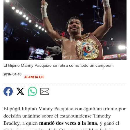
X
X
X
X
El filipino Manny Pacquiao se retira como todo un campeón.
2016-04-10
AGENCIA EFE
El púgil filipino Manny Pacquiao consiguió un triunfo por
decisión unánime sobre el estadounidense Timothy
mandó dos veces a la lona
Bradley, a quien
, y ganó el
título de peso welter de la Organización Mundial de