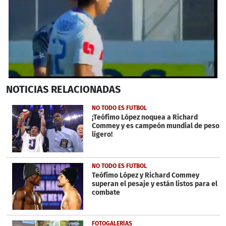
0
NOTICIAS
RELACIONADAS
seconds
of
30
NO TODO ES FUTBOL
seconds
¡Teófimo López noquea a Richard
Commey y es campeón mundial de peso
ligero!
NO TODO ES FUTBOL
Teófimo López y Richard Commey
superan el pesaje y están listos para el
combate
FOTOGALERÍAS