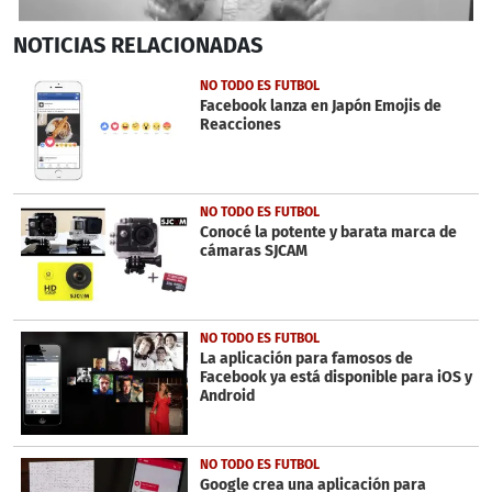
0
NOTICIAS
RELACIONADAS
seconds
of
5
NO TODO ES FUTBOL
minutes,
Facebook lanza en Japón Emojis de
28
Reacciones
seconds
NO TODO ES FUTBOL
Conocé la potente y barata marca de
cámaras SJCAM
NO TODO ES FUTBOL
La aplicación para famosos de
Facebook ya está disponible para iOS y
Android
NO TODO ES FUTBOL
Google crea una aplicación para