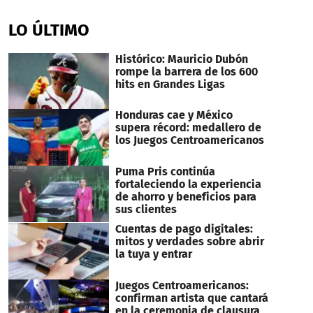
seconds
of
LO ÚLTIMO
9
minutes,
49
Histórico: Mauricio Dubón
seconds
rompe la barrera de los 600
hits en Grandes Ligas
Honduras cae y México
supera récord: medallero de
los Juegos Centroamericanos
Puma Pris continúa
fortaleciendo la experiencia
de ahorro y beneficios para
sus clientes
Cuentas de pago digitales:
mitos y verdades sobre abrir
la tuya y entrar
Juegos Centroamericanos:
confirman artista que cantará
en la ceremonia de clausura