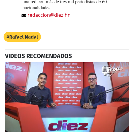
una red con más de tres mil periodistas de 60
nacionalidades.
redaccion@diez.hn
Rafael Nadal
VIDEOS RECOMENDADOS
0