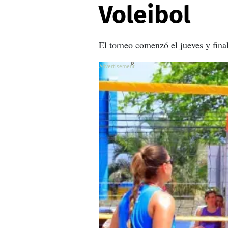
Voleibol
El torneo comenzó el jueves y final
X
X