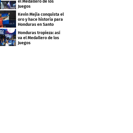
el Medallero de los
Juegos
Centroamericanos y
Kevin Mejía conquista el
Caribe 2026
oro y hace historia para
Honduras en Santo
Domingo 2026
Honduras tropieza: así
va el Medallero de los
Juegos
Centroamericanos y
Caribe 2026