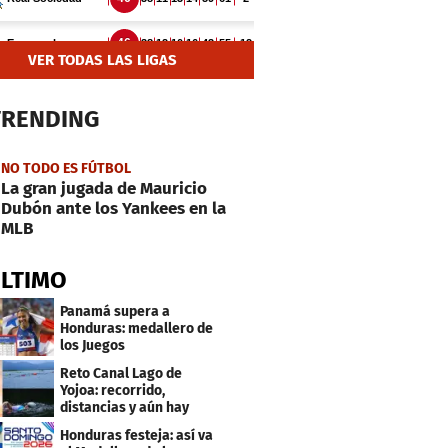
VER TODAS LAS LIGAS
TRENDING
NO TODO ES FÚTBOL
La gran jugada de Mauricio
Dubón ante los Yankees en la
MLB
ÚLTIMO
Panamá supera a
Honduras: medallero de
los Juegos
Centroamericanos
Reto Canal Lago de
Yojoa: recorrido,
distancias y aún hay
inscripciones
Honduras festeja: así va