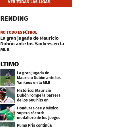
VER TODAS LAS LIGAS
TRENDING
NO TODO ES FÚTBOL
La gran jugada de Mauricio
Dubón ante los Yankees en la
MLB
ÚLTIMO
La gran jugada de
Mauricio Dubón ante los
Yankees en la MLB
Histórico: Mauricio
Dubón rompe la barrera
de los 600 hits en
Grandes Ligas
Honduras cae y México
supera récord:
medallero de los Juegos
Centroamericanos
Puma Pris continúa