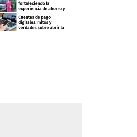
fortaleciendo la
experiencia de ahorro y
beneficios para sus
Cuentas de pago
clientes
digitales: mitos y
verdades sobre abrir la
tuya y entrar