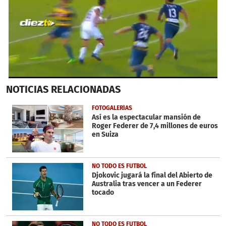
0
NOTICIAS
RELACIONADAS
seconds
of
43
FOTOGALERÍAS
seconds
Así es la espectacular mansión de
Roger Federer de 7,4 millones de euros
en Suiza
NO TODO ES FUTBOL
Djokovic jugará la final del Abierto de
Australia tras vencer a un Federer
tocado
NO TODO ES FUTBOL