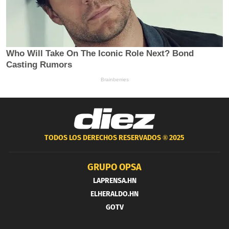
TODOS LOS DERECHOS RESERVADOS ®
2025
GRUPO OPSA
LAPRENSA.HN
ELHERALDO.HN
GOTV