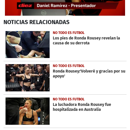
0
NOTICIAS
RELACIONADAS
seconds
of
2
NO TODO ES FUTBOL
minutes,
Los pies de Ronda Rousey revelan la
31
causa de su derrota
seconds
NO TODO ES FUTBOL
Ronda Rousey:'Volveré y gracias por su
apoyo'
NO TODO ES FUTBOL
La luchadora Ronda Rousey fue
hospitalizada en Australia