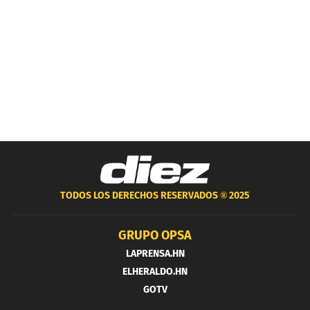
TODOS LOS DERECHOS RESERVADOS ®
2025
GRUPO OPSA
LAPRENSA.HN
ELHERALDO.HN
GOTV