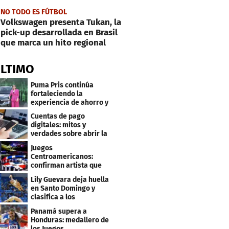
NO TODO ES FÚTBOL
Volkswagen presenta Tukan, la
pick-up desarrollada en Brasil
que marca un hito regional
ÚLTIMO
Puma Pris continúa
fortaleciendo la
experiencia de ahorro y
beneficios para sus
Cuentas de pago
clientes
digitales: mitos y
verdades sobre abrir la
tuya y entrar
Juegos
Centroamericanos:
confirman artista que
cantará en la ceremonia
Lily Guevara deja huella
de clausura
en Santo Domingo y
clasifica a los
Panamericanos de Lima
Panamá supera a
2027
Honduras: medallero de
los Juegos