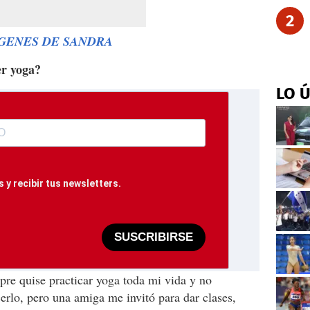
2
ÁGENES DE SANDRA
er yoga?
LO 
 y recibir tus newsletters.
SUSCRIBIRSE
mpre quise practicar yoga toda mi vida y no
erlo, pero una amiga me invitó para dar clases,