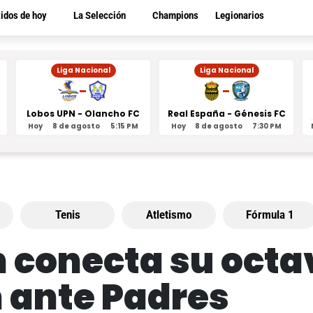
tidos de hoy
La Selección
Champions
Legionarios
Liga Nacional
Liga Nacional
-
-
Lobos UPN - Olancho FC
Real España - Génesis FC
Hoy
8 de agosto
5:15 PM
Hoy
8 de agosto
7:30 PM
Tenis
Atletismo
Fórmula 1
 conecta su octav
n ante Padres