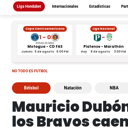
Liga Hondubet
Internacionales
Estadísticas
Par
Copa Centroamericana
Liga Nacional
1 - 0
-
FINALIZADO
Motagua - CD FAS
Platense - Marathón
Jueves
6 de agosto
9:00 PM
Hoy
8 de agosto
3:00 PM
NO TODO ES FUTBOL
Béisbol
Natación
NBA
Mauricio Dubón
los Bravos cae