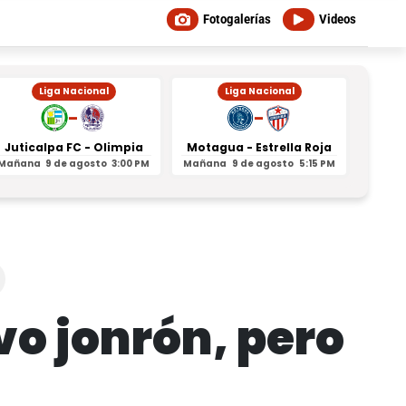
Fotogalerías
Videos
Liga Nacional
Liga Nacional
-
-
Juticalpa FC - Olimpia
Motagua - Estrella Roja
Indepe
Mañana
9 de agosto
3:00 PM
Mañana
9 de agosto
5:15 PM
Mañan
o jonrón, pero