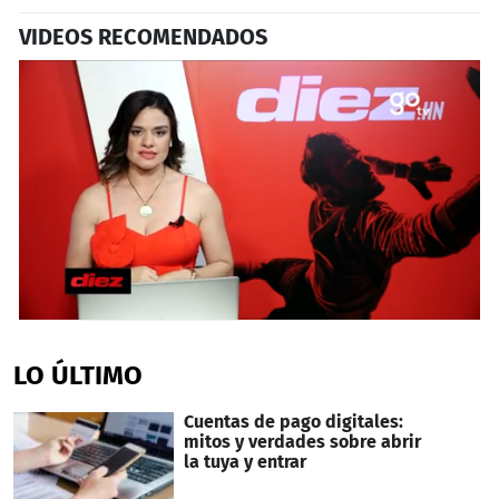
VIDEOS RECOMENDADOS
0
seconds
of
LO ÚLTIMO
5
minutes,
51
Cuentas de pago digitales:
seconds
mitos y verdades sobre abrir
la tuya y entrar