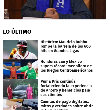
0
seconds
of
LO ÚLTIMO
2
minutes,
31
Histórico: Mauricio Dubón
seconds
rompe la barrera de los 600
hits en Grandes Ligas
Honduras cae y México
supera récord: medallero de
los Juegos Centroamericanos
Puma Pris continúa
fortaleciendo la experiencia
de ahorro y beneficios para
sus clientes
Cuentas de pago digitales:
mitos y verdades sobre abrir