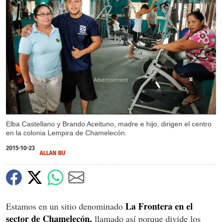
X
X
X
Elba Castellano y Brando Aceituno, madre e hijo, dirigen el centro
en la colonia Lempira de Chamelecón.
2015-10-23
ALLAN BU
La Frontera en el
Estamos en un sitio denominado
sector de Chamelecón,
llamado así porque divide los