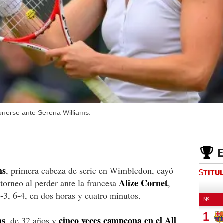
onerse ante Serena Williams.
ms
, primera cabeza de serie en Wimbledon, cayó
$TITU
Alize Cornet
 torneo al perder ante la francesa
,
6-3, 6-4, en dos horas y cuatro minutos.
ms
cinco veces campeona en el All
, de 32 años y