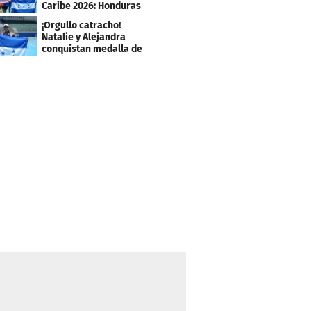
Caribe 2026: Honduras
escala puestos
¡Orgullo catracho!
Natalie y Alejandra
conquistan medalla de
plata en los JCC 2026