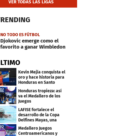
VER TODAS LAS LIGAS
TRENDING
NO TODO ES FÚTBOL
Djokovic emerge como el
favorito a ganar Wimbledon
ÚLTIMO
Kevin Mejía conquista el
oro y hace historia para
Honduras en Santo
Domingo 2026
Honduras tropieza: así
va el Medallero de los
Juegos
Centroamericanos y
LAFISE fortalece el
Caribe 2026
desarrollo de la Copa
Delfines Mayas, una
fiesta para la natación
Medallero Juegos
Centroamericanos y