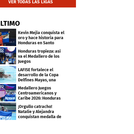
VER TODAS LAS LIGAS
ÚLTIMO
Kevin Mejía conquista el
oro y hace historia para
Honduras en Santo
Domingo 2026
Honduras tropieza: así
va el Medallero de los
Juegos
Centroamericanos y
LAFISE fortalece el
Caribe 2026
desarrollo de la Copa
Delfines Mayas, una
fiesta para la natación
Medallero Juegos
Centroamericanos y
Caribe 2026: Honduras
escala puestos
¡Orgullo catracho!
Natalie y Alejandra
conquistan medalla de
plata en los JCC 2026