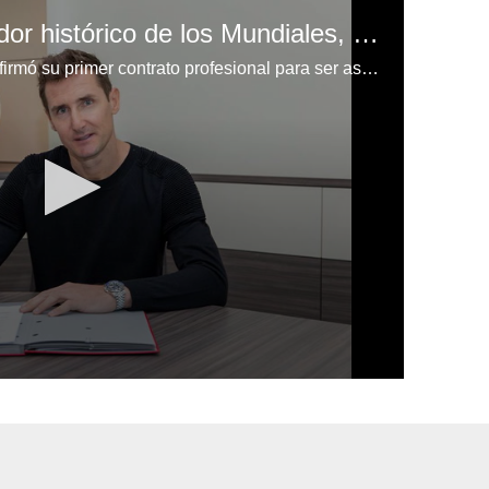
Miroslav Klose, goleador histórico de los Mundiales, firma su primer contrato como técnico
El ahora técnico Miroslav Klose firmó su primer contrato profesional para ser asistente de Hansi Flick en el Bayern Munich.